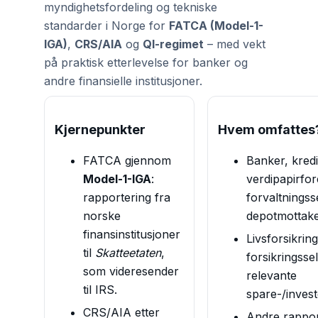
myndighetsfordeling og tekniske
standarder i Norge for
FATCA (Model-1-
IGA)
,
CRS/AIA
og
QI-regimet
– med vekt
på praktisk etterlevelse for banker og
andre finansielle institusjoner.
Kjernepunkter
Hvem omfattes
FATCA gjennom
Banker, kredi
Model-1-IGA
:
verdipapirfor
rapportering fra
forvaltnings
norske
depotmottak
finansinstitusjoner
Livsforsikrin
til
Skatteetaten
,
forsikringss
som videresender
relevante
til IRS.
spare-/inves
CRS/AIA etter
Andre rapport