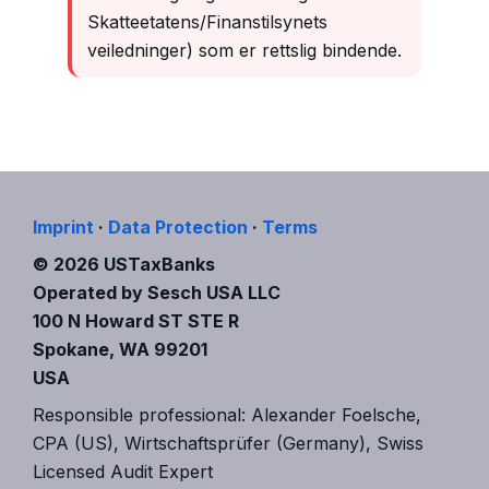
Skatteetatens/Finanstilsynets
veiledninger) som er rettslig bindende.
Imprint
·
Data Protection
·
Terms
© 2026 USTaxBanks
Operated by Sesch USA LLC
100 N Howard ST STE R
Spokane, WA 99201
USA
Responsible professional: Alexander Foelsche,
CPA (US), Wirtschaftsprüfer (Germany), Swiss
Licensed Audit Expert