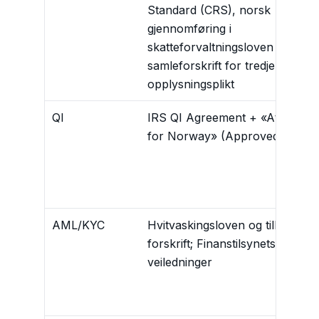
Standard (CRS), norsk
gjennomføring i
skatteforvaltningsloven og
samleforskrift for tredjeparters
opplysningsplikt
QI
IRS QI Agreement + «Attachme
for Norway» (Approved KYC)
AML/KYC
Hvitvaskingsloven og tilhørend
forskrift; Finanstilsynets
veiledninger