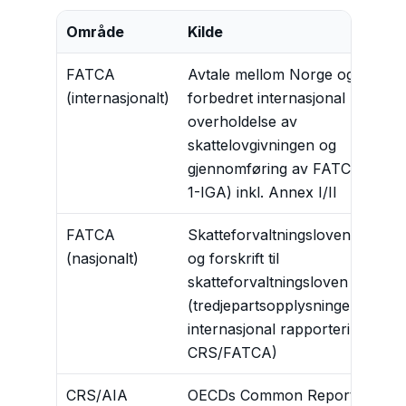
Område
Kilde
FATCA
Avtale mellom Norge og USA 
(internasjonalt)
forbedret internasjonal
overholdelse av
skattelovgivningen og
gjennomføring av FATCA (Mode
1-IGA) inkl. Annex I/II
FATCA
Skatteforvaltningsloven kapittel
(nasjonalt)
og forskrift til
skatteforvaltningsloven
(tredjepartsopplysninger,
internasjonal rapportering
CRS/FATCA)
CRS/AIA
OECDs Common Reporting