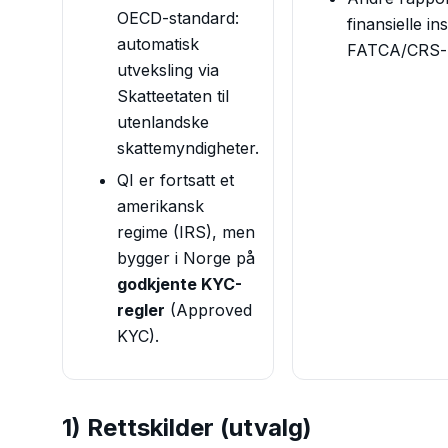
OECD-standard:
finansielle in
automatisk
FATCA/CRS-r
utveksling via
Skatteetaten til
utenlandske
skattemyndigheter.
QI er fortsatt et
amerikansk
regime (IRS), men
bygger i Norge på
godkjente KYC-
regler
(Approved
KYC).
1) Rettskilder (utvalg)