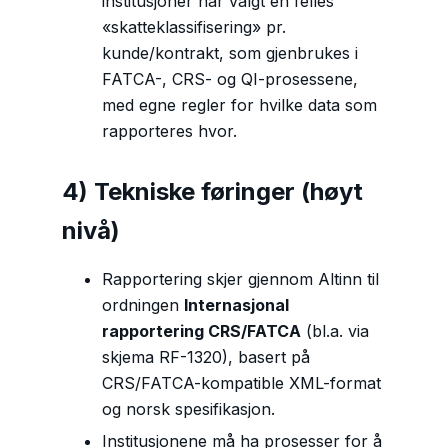
institusjoner har valgt én felles
«skatteklassifisering» pr.
kunde/kontrakt, som gjenbrukes i
FATCA-, CRS- og QI-prosessene,
med egne regler for hvilke data som
rapporteres hvor.
4) Tekniske føringer (høyt
nivå)
Rapportering skjer gjennom Altinn til
ordningen
Internasjonal
rapportering CRS/FATCA
(bl.a. via
skjema RF-1320), basert på
CRS/FATCA-kompatible XML-format
og norsk spesifikasjon.
Institusjonene må ha prosesser for å