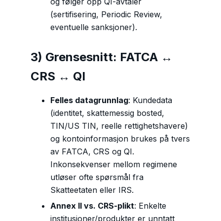
og følger opp QI-avtaler
(sertifisering, Periodic Review,
eventuelle sanksjoner).
3) Grensesnitt: FATCA ↔
CRS ↔ QI
Felles datagrunnlag
: Kundedata
(identitet, skattemessig bosted,
TIN/US TIN, reelle rettighetshavere)
og kontoinformasjon brukes på tvers
av FATCA, CRS og QI.
Inkonsekvenser mellom regimene
utløser ofte spørsmål fra
Skatteetaten eller IRS.
Annex II vs. CRS-plikt
: Enkelte
institusjoner/produkter er unntatt