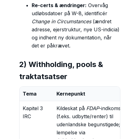
Re-certs & ændringer:
Overvåg
udløbsdatoer på W-8, identificér
Change in Circumstances
(ændret
adresse, ejerstruktur, nye US-indicia)
og indhent ny dokumentation, når
det er påkrævet.
2) Withholding, pools &
traktatsatser
Tema
Kernepunkt
Kapitel 3
Kildeskat på
FDAP
-indkomst
IRC
(f.eks. udbytte/renter) til
udenlandske begunstigede;
lempelse via