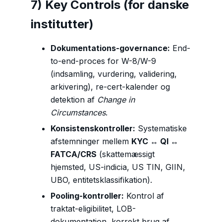
7) Key Controls (for danske
institutter)
Dokumentations-governance:
End-
to-end-proces for W-8/W-9
(indsamling, vurdering, validering,
arkivering), re-cert-kalender og
detektion af
Change in
Circumstances
.
Konsistenskontroller:
Systematiske
afstemninger mellem
KYC ↔ QI ↔
FATCA/CRS
(skattemæssigt
hjemsted, US-indicia, US TIN, GIIN,
UBO, entitetsklassifikation).
Pooling-kontroller:
Kontrol af
traktat-eligibilitet, LOB-
dokumentation, korrekt brug af