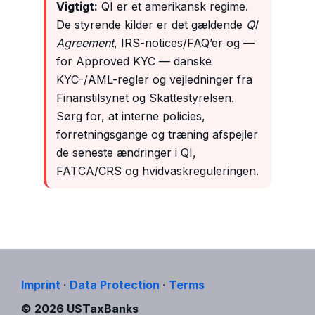
Vigtigt:
QI er et amerikansk regime.
De styrende kilder er det gældende
QI
Agreement
, IRS-notices/FAQ’er og —
for Approved KYC — danske
KYC-/AML-regler og vejledninger fra
Finanstilsynet og Skattestyrelsen.
Sørg for, at interne policies,
forretningsgange og træning afspejler
de seneste ændringer i QI,
FATCA/CRS og hvidvaskreguleringen.
Imprint
·
Data Protection
·
Terms
© 2026 USTaxBanks