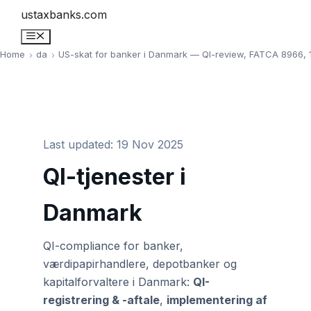
Skip
ustaxbanks.com
to
Menu
content
Home
da
US-skat for banker i Danmark — QI-review, FATCA 8966, 
Last updated: 19 Nov 2025
QI-tjenester i
Danmark
QI-compliance for banker,
værdipapirhandlere, depotbanker og
kapitalforvaltere i Danmark:
QI-
registrering & -aftale
,
implementering af