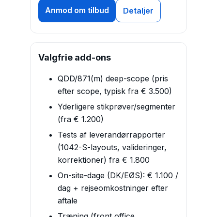
Anmod om tilbud
Detaljer
Valgfrie add-ons
QDD/871(m) deep-scope (pris
efter scope, typisk fra € 3.500)
Yderligere stikprøver/segmenter
(fra € 1.200)
Tests af leverandørrapporter
(1042-S-layouts, valideringer,
korrektioner) fra € 1.800
On-site-dage (DK/EØS): € 1.100 /
dag + rejseomkostninger efter
aftale
Træning (front office,