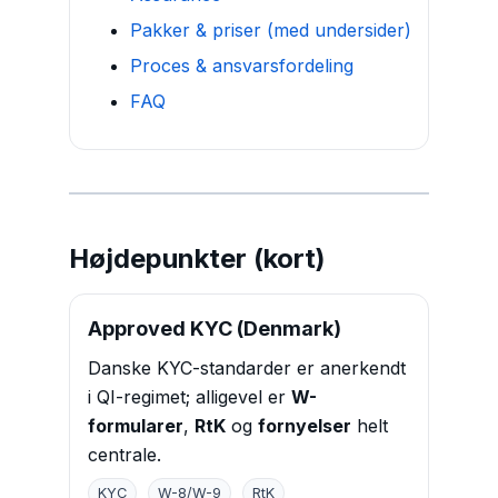
Pakker & priser (med undersider)
Proces & ansvarsfordeling
FAQ
Højdepunkter (kort)
Approved KYC (Denmark)
Danske KYC-standarder er anerkendt
i QI-regimet; alligevel er
W-
formularer
,
RtK
og
fornyelser
helt
centrale.
KYC
W-8/W-9
RtK