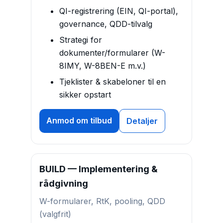
QI-registrering (EIN, QI-portal),
governance, QDD-tilvalg
Strategi for
dokumenter/formularer (W-
8IMY, W-8BEN-E m.v.)
Tjeklister & skabeloner til en
sikker opstart
Anmod om tilbud
Detaljer
BUILD — Implementering &
rådgivning
W-formularer, RtK, pooling, QDD
(valgfrit)