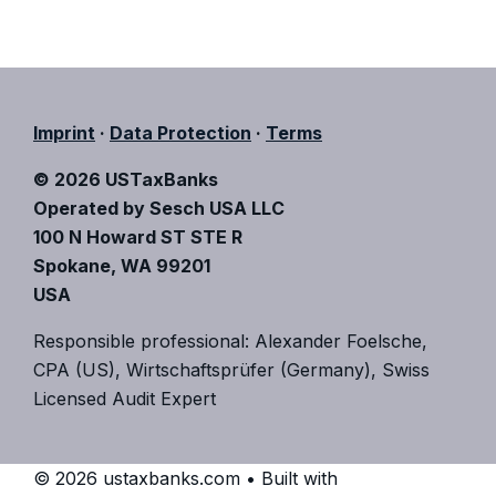
Imprint
·
Data Protection
·
Terms
© 2026 USTaxBanks
Operated by Sesch USA LLC
100 N Howard ST STE R
Spokane, WA 99201
USA
Responsible professional: Alexander Foelsche,
CPA (US), Wirtschaftsprüfer (Germany), Swiss
Licensed Audit Expert
© 2026 ustaxbanks.com
• Built with