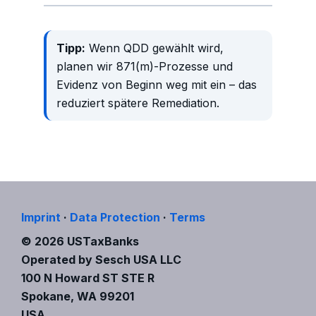
Tipp:
Wenn QDD gewählt wird,
planen wir 871(m)-Prozesse und
Evidenz von Beginn weg mit ein – das
reduziert spätere Remediation.
Imprint
·
Data Protection
·
Terms
© 2026 USTaxBanks
Operated by Sesch USA LLC
100 N Howard ST STE R
Spokane, WA 99201
USA