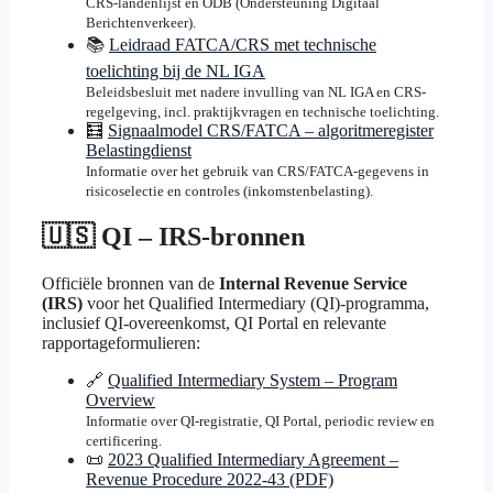
CRS-landenlijst en ODB (Ondersteuning Digitaal
Berichtenverkeer).
📚
Leidraad FATCA/CRS met technische
toelichting bij de NL IGA
Beleidsbesluit met nadere invulling van NL IGA en CRS-
regelgeving, incl. praktijkvragen en technische toelichting.
🧮
Signaalmodel CRS/FATCA – algoritmeregister
Belastingdienst
Informatie over het gebruik van CRS/FATCA-gegevens in
risicoselectie en controles (inkomstenbelasting).
🇺🇸 QI – IRS-bronnen
Officiële bronnen van de
Internal Revenue Service
(IRS)
voor het Qualified Intermediary (QI)-programma,
inclusief QI-overeenkomst, QI Portal en relevante
rapportageformulieren:
🔗
Qualified Intermediary System – Program
Overview
Informatie over QI-registratie, QI Portal, periodic review en
certificering.
📜
2023 Qualified Intermediary Agreement –
Revenue Procedure 2022-43 (PDF)