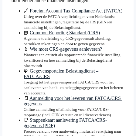
door Nederlandse financiële instellingen:
🔗
Foreign Account Tax Compliance Act (FATCA)
Uitleg over de FATCA-verplichtingen voor Nederlandse
financiële instellingen, registratie bij de IRS (GIIN) en
aanmelding bij de Belastingdienst.
📘
Common Reporting Standard (CRS)
Algemene toelichting op CRS-gegevensuitwisseling,
betrokken rekeningen en door te geven gegevens.
📄
Wie moet CRS-gegevens aanleveren?
Wanneer een entiteit als rapporterende financiële instelling
kwalificeert en hoe aanmelding bij de Belastingdienst
plaatsvindt.
🧩
Gegevensportalen Belastingdienst –
FATCA/CRS
Toegang tot het gegevensportaal FATCA/CRS voor het
aanleveren van bank- en beleggingsgegevens en het beheren
van accounts.
🧾
Aanmelding voor het leveren van FATCA/CRS-
gegevens
Online aanmelding of afmelding voor FATCA/CRS-
rapportage (incl. GIIN-vereiste en rol dienstverleners).
📑
Stappenkaart aanlevering FATCA/CRS-
gegevens (PDF)
Procesoverzicht voor aanlevering, inclusief verwijzing naar