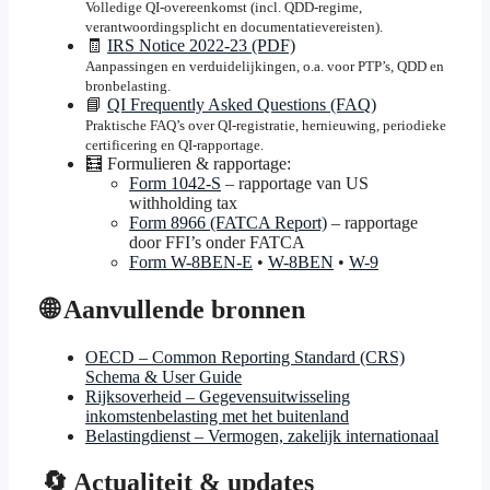
Volledige QI-overeenkomst (incl. QDD-regime,
verantwoordingsplicht en documentatievereisten).
🧾
IRS Notice 2022-23 (PDF)
Aanpassingen en verduidelijkingen, o.a. voor PTP’s, QDD en
bronbelasting.
📘
QI Frequently Asked Questions (FAQ)
Praktische FAQ’s over QI-registratie, hernieuwing, periodieke
certificering en QI-rapportage.
🧮 Formulieren & rapportage:
Form 1042-S
– rapportage van US
withholding tax
Form 8966 (FATCA Report)
– rapportage
door FFI’s onder FATCA
Form W-8BEN-E
•
W-8BEN
•
W-9
🌐 Aanvullende bronnen
OECD – Common Reporting Standard (CRS)
Schema & User Guide
Rijksoverheid – Gegevensuitwisseling
inkomstenbelasting met het buitenland
Belastingdienst – Vermogen, zakelijk internationaal
🔄 Actualiteit & updates