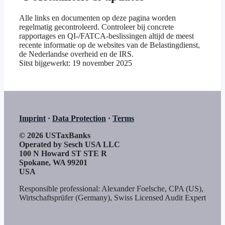
Alle links en documenten op deze pagina worden
regelmatig gecontroleerd. Controleer bij concrete
rapportages en QI-/FATCA-beslissingen altijd de meest
recente informatie op de websites van de Belastingdienst,
de Nederlandse overheid en de IRS.
Sitst bijgewerkt:
19 november 2025
Imprint
·
Data Protection
·
Terms
© 2026 USTaxBanks
Operated by Sesch USA LLC
100 N Howard ST STE R
Spokane, WA 99201
USA
Responsible professional: Alexander Foelsche, CPA (US),
Wirtschaftsprüfer (Germany), Swiss Licensed Audit Expert