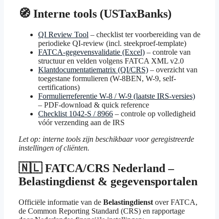
🧭 Interne tools (USTaxBanks)
QI Review Tool
– checklist ter voorbereiding van de
periodieke QI-review (incl. steekproef-template)
FATCA-gegevensvalidatie (Excel)
– controle van
structuur en velden volgens FATCA XML v2.0
Klantdocumentatiematrix (QI/CRS)
– overzicht van
toegestane formulieren (W-8BEN, W-9, self-
certifications)
Formulierreferentie W-8 / W-9 (laatste IRS-versies)
– PDF-download & quick reference
Checklist 1042-S / 8966
– controle op volledigheid
vóór verzending aan de IRS
Let op: interne tools zijn beschikbaar voor geregistreerde
instellingen of cliënten.
🇳🇱 FATCA/CRS Nederland –
Belastingdienst & gegevensportalen
Officiële informatie van de
Belastingdienst
over FATCA,
de Common Reporting Standard (CRS) en rapportage